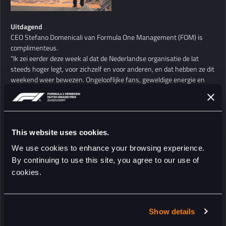
Uitdagend
CEO Stefano Domenicali van Formula One Management (FOM) is
complimenteus.
“Ik zei eerder deze week al dat de Nederlandse organisatie de lat
steeds hoger legt, voor zichzelf en voor anderen, en dat hebben ze dit
weekend weer bewezen. Ongelooflijke fans, geweldige energie en
een evenement dat niemand zal vergeten.”
Ook de organisatie is tevreden met het gehele verloop van het
evenement met een recordaantal bezoekers. Het mobiliteitsplan en
ook de faciliteiten op het circuit voldeden aan de verwachtingen. Dit
This website uses cookies.
was onmogelijk geweest zonder partner NS, met meer dan 100%
We use cookies to enhance your browsing experience.
inzet van al het NS-personeel van conducteur tot machinist.
By continuing to use this site, you agree to our use of
cookies.
Klaar voor morgen
Jan Lammers, sportief directeur: “Wauw, wat heb ik genoten dit
weekend! Het was indrukwekkend om te zien wat onze
medewerkers, partners en iedereen waarmee we samenwerken,
Show details
hebben bereikt. Ik sluit me aan bij Max zijn woorden; “Proud to be