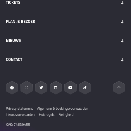
TICKETS
Tickets 2026
PLAN JE BEZOEK
Tickets Super Friday
GOLD+ Tickets
Programma
NIEUWS
Wachtlijst weekendtickets
Bezoekersinfo
Hospitality
Overnachten
Nieuws
My DGP
CONTACT
Plattegrond
Circuit Zandvoort
Vervoer
Zandvoort & Regio
Contact
Veelgestelde vragen
Pers & Media
Privacy statement
Algemene & boekingsvoorwaarden
Inkoopvoorwaarden
Huisregels
Veiligheid
KVK: 74639455