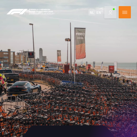
NL
EN