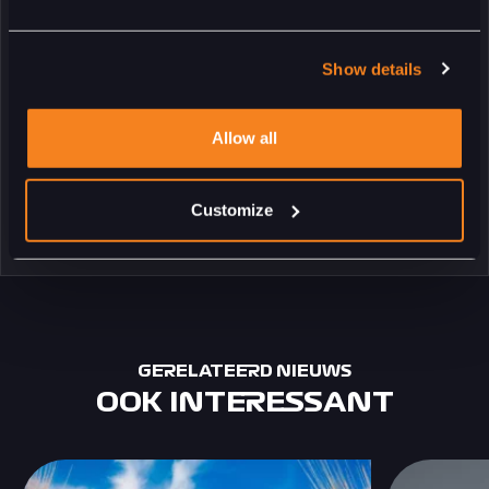
nieuwe energie zijn we alweer bezig met 2024 en 2025,” besluit
Lammers.
Show details
TERUG
Allow all
Customize
GERELATEERD NIEUWS
OOK INTERESSANT