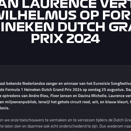
AN LAURENCE VER
WILHELMUS OP FO
EINEKEN DUTCH G
PRIX 2024
aal bekende Nederlandse zanger en winnaar van het Eurovisie Songfestival
an de Formula 1 Heineken Dutch Grand Prix 2024 op zondag 25 augustus. Da
 optredens van Andre Rieu, Floor Jansen en Davina Michelle. Laurence vert
en miljoenenpubliek, terwijl het gehele circuit rood, wit, en blauw kleurt, 
denis.
ren we onze toeschouwers te vermaken en te verrassen tijdens de Dutch Grand
te laten zien en daarmee ook echt onderscheidend te zijn. Dus wederom naas