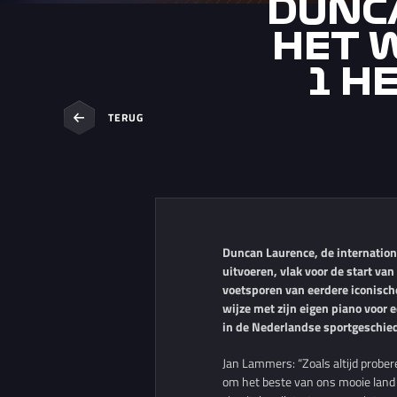
DUNC
HET 
1 H
TERUG
Duncan Laurence, de internation
uitvoeren, vlak voor de start v
voetsporen van eerdere iconische
wijze met zijn eigen piano voor e
in de Nederlandse sportgeschie
Jan Lammers: “Zoals altijd probe
om het beste van ons mooie land 