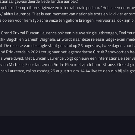
ernationaal gewaardeerde Nederlandse aanpak.”
 op te treden op dit prestigieuze en internationale podium. “Het is een eno
x,” aldus Laurence. “Het is een moment van nationale trots en ik kijk er enor
s op een voor hem typische wijze ten gehore brengen. Hiervoor zal ook zijn pi
e Grand Prix zal Duncan Laurence ook een nieuwe single uitbrengen, Feel You
shk Bagchi en Ganesh Waghela. Er wordt naar deze release uitgekeken mede
t. De release van de single staat gepland op 23 augustus, twee dagen voor 
d Prix keerde in 2021 terug naar het legendarische Circuit Zandvoort en hee
ns wereldwijd. Met Duncan Laurence volgt opnieuw een internationale ster 
vina Michelle, Floor Jansen en Andre Rieu met zijn Johann Strauss Orkest g
can Laurence, zal op zondag 25 augustus om 14:44 live te zien zijn bij alle g