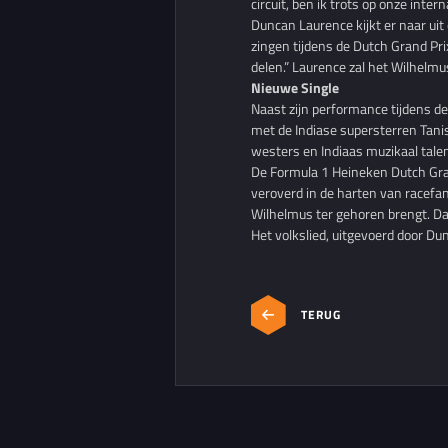
circuit, ben ik trots op onze int
Duncan Laurence kijkt er naar uit
zingen tijdens de Dutch Grand Pri
delen.” Laurence zal het Wilhelmu
Nieuwe Single
Naast zijn performance tijdens d
met de Indiase supersterren Tani
westers en Indiaas muzikaal talen
De Formula 1 Heineken Dutch Gran
veroverd in de harten van racefa
Wilhelmus ter gehoren brengt. Da
Het volkslied, uitgevoerd door Dun
TERUG