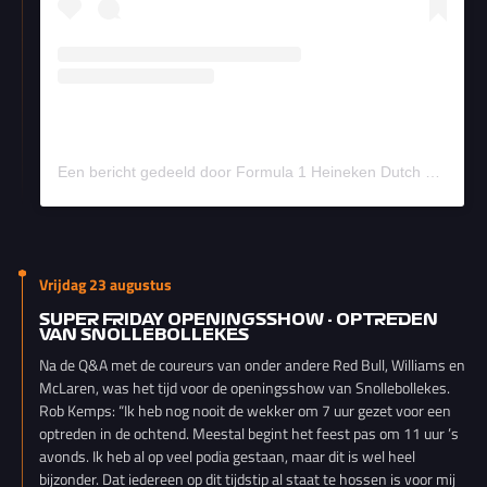
Een bericht gedeeld door Formula 1 Heineken Dutch Grand Prix (@f1dutchgp)
Vrijdag 23 augustus
SUPER FRIDAY OPENINGSSHOW - OPTREDEN
VAN SNOLLEBOLLEKES
Na de Q&A met de coureurs van onder andere Red Bull, Williams en
McLaren, was het tijd voor de openingsshow van Snollebollekes.
Rob Kemps: “Ik heb nog nooit de wekker om 7 uur gezet voor een
optreden in de ochtend. Meestal begint het feest pas om 11 uur ’s
avonds. Ik heb al op veel podia gestaan, maar dit is wel heel
bijzonder. Dat iedereen op dit tijdstip al staat te hossen is voor mij