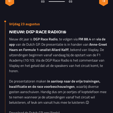
03
03
Vrijdag 23 augustus
NIEUW: DGP RACE RADIO!📻
Nieuw dit jaar is
DGP Race Radio
, te volgen via
FM 88.4
en
via de
app
van de Dutch GP. De presentatie is in handen van
Anne-Greet
Haars en Formule 1-analist Allard Kalff
, bekend van Viaplay. De
uitzendingen beginnen vanaf vandaag bij de opstart van de F1
Academy (10:10). Via de DGP Race Radio is het commentaar van
Viaplay en het geluid dat uit de speakers van het circuit komt, te
horen.
De presentatoren maken
in aanloop naar de vrije trainingen,
kwalificatie en de race voorbeschouwingen
, waarbij diverse
gasten aanschuiven. Handig dus om je oortjes of koptelefoon mee
te nemen wanneer je de uitzendingen vanaf het circuit wil
beluisteren, of leuk om vanuit huis mee te luisteren.😉
Download de Dutch GP app (Apple)