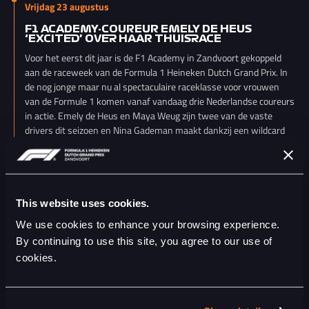
Vrijdag 23 augustus
F1 ACADEMY-COUREUR EMELY DE HEUS
‘EXCITED’ OVER HAAR THUISRACE
Voor het eerst dit jaar is de F1 Academy in Zandvoort gekoppeld
aan de raceweek van de Formula 1 Heineken Dutch Grand Prix. In
de nog jonge maar nu al spectaculaire raceklasse voor vrouwen
van de Formule 1 komen vanaf vandaag drie Nederlandse coureurs
in actie. Emely de Heus en Maya Weug zijn twee van de vaste
drivers dit seizoen en Nina Gademan maakt dankzij een wildcard
op het circuit van Zandvoort haar debuut. De pas 20-jarige coureur
rijdt in de zogenaamde Female Quotient-auto mee voor het team
van PREMA Racing.
Het is de tweede keer dat de F1 Academy Zandvoort aandoet,
This website uses cookies.
maar vorig jaar gebeurde dat twee maanden vóór de Dutch Grand
We use cookies to enhance your browsing experience.
Prix. Nu is de race in de week van het grootste sportevenement in
By continuing to use this site, you agree to our use of
Nederland geprogrammeerd. Vandaag zijn de twee vrije trainingen
cookies.
(ochtend en middag), morgen de kwalificaties en de eerste race en
zondagochtend de tweede en laatste race.
Emely de Heus, supported by Red Bull Ford en rijdend voor MP