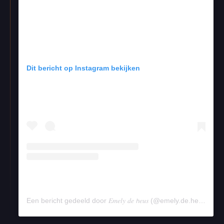
Dit bericht op Instagram bekijken
Een bericht gedeeld door 𝐸𝑚𝑒𝑙𝑦 𝑑𝑒 𝘩𝑒𝑢𝑠 (@emely.de.heus)