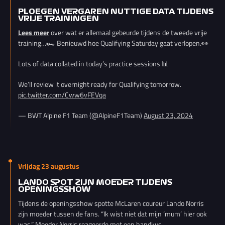
PLOEGEN VERGAREN NUTTIGE DATA TIJDENS
VRIJE TRAININGEN
Lees meer
over wat er allemaal gebeurde tijdens de tweede vrije
training…🏎️ Benieuwd hoe Qualifying Saturday gaat verlopen.👀
Lots of data collated in today’s practice sessions 📊
We’ll review it overnight ready for Qualifying tomorrow.
pic.twitter.com/Cww6vFEVqa
— BWT Alpine F1 Team (@AlpineF1Team)
August 23, 2024
Vrijdag 23 augustus
LANDO SPOT ZIJN MOEDER TIJDENS
OPENINGSSHOW
Tijdens de openingsshow spotte McLaren coureur Lando Norris
zijn moeder tussen de fans. “Ik wist niet dat mijn ‘mum’ hier ook
was.” Moeder Norris reageerde met een handkus.