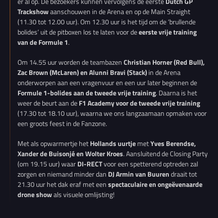
er al op. De bezoekers kunnen vervolgens de eerste
Dutch GP
Trackshow
aanschouwen in de Arena en op de Main Straight
(11.30 tot 12.00 uur). Om 12.30 uur is het tijd om de ‘brullende
bolides’ uit de pitboxen los te laten voor de
eerste vrije training
van de Formule 1
.
Om 14.55 uur worden de teambazen
Christian Horner (Red Bull),
Zac Brown (McLaren) en Alunni Bravi (Stack)
in de Arena
onderworpen aan een vragenvuur en een uur later beginnen de
Formule 1-bolides aan de tweede vrije training
. Daarna is het
weer de beurt aan de
F1 Academy voor de tweede vrije training
(17.30 tot 18.10 uur), waarna we ons langzaamaan opmaken voor
een groots feest in de Fanzone.
Met als opwarmertje het
Hollands uurtje
met
Yves Berendse,
Xander de Buisonjé en Wolter Kroes
. Aansluitend de Closing Party
(om 19.15 uur) waar
DI-RECT
voor een spetterend optreden zal
zorgen en niemand minder dan
DJ Armin van Buuren
draait tot
21.30 uur het dak eraf met een
spectaculaire en ongeëvenaarde
drone show
als visuele omlijsting!