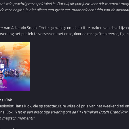
t zo’n prachtig racespektakel is. Dat wij dit jaar juist voor dát moment mog
 de race begint, is niet alleen een grote eer, maar ook echt één van de absol
ider van Advendo Sneek: “Het is geweldig om deel uit te maken van deze bijz
erking het publiek te verrassen met onze, door de race geïnspireerde, figura
ns Klok
usionist Hans Klok, die op spectaculaire wijze dé prijs van het weekend zal o
ns Klok:
“Het is een prachtige ervaring om de F1 Heineken Dutch Grand Prix 
een magisch moment!”