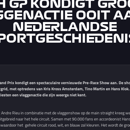
H GP KONDIGT GRO
GENACTIE OOIT A
NEDERLANDSE
PORTGESCHIEDENI
nd Prix kondigt een spectaculaire vernieuwde Pre-Race Show aan. De show
rtgrid, met optredens van Kris Kross Amsterdam, Tino Martin en Hans Klo
tiesten een vlaggenactie die zijn weerga niet kent.
ndre Rieu in combinatie met de vlaggenshow op de main straight kreeg were
itgebreid naar het hele circuit. Samen met 90.000 fans en accordeonist Hans
rdoor het gehele circuit rood, wit, en blauw zal kleuren. Het wordt de groo