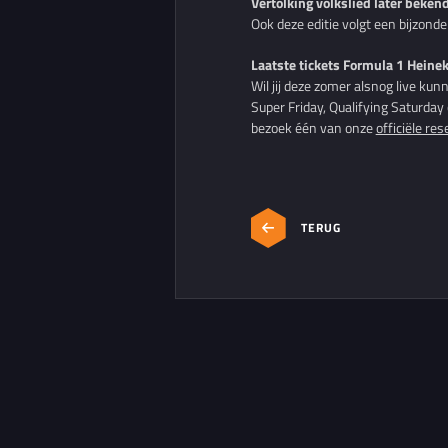
Vertolking volkslied later beke
Ook deze editie volgt een bijzond
Laatste tickets Formula 1 Heine
Wil jij deze zomer alsnog live ku
Super Friday, Qualifying Saturday
bezoek één van onze
officiële res
TERUG