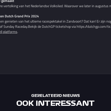
nd gemaakt
ere vertolking van het Nederlandse Volkslied. Waarover we later in augustus
ken Dutch Grand Prix 2024
nnen genieten van het ultieme racespektakel in Zandvoort? Dat kan! Er zijn no
 of Sunday Raceday.Bekijk de DutchGP ticketshop via https://dutchgp.com/tick
ell platforms
.
GERELATEERD NIEUWS
OOK INTERESSANT