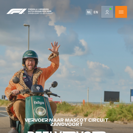
NL
EN
VERVOER NAAR MASCOT CIRCUIT
ZANDVOORT