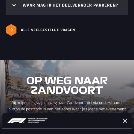
WAAR MAG IK HET DEELVERVOER PARKEREN?
ALLE VEELGESTELDE VRAGEN
OP WEG NAAR
ZANDVOORT
Wij helpen je graag op weg naar Zandvoort. Vul via onderstaande
button de postcode in van het adres waar je tijdens het evenement
verblijft. Je ontvangt direct de reisopties die het beste passen bij jouw
locatie. Vergelijk eenvoudig de verschillende vervoersopties op basis
van reistijd, kosten en duurzaamheid.