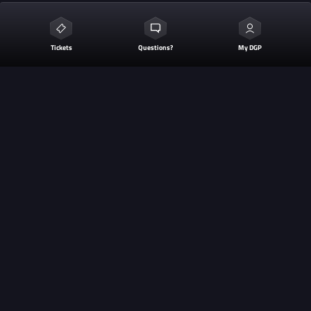
Tickets
Questions?
My DGP
GERELATEERD NIEUWS
OOK INTERESSANT