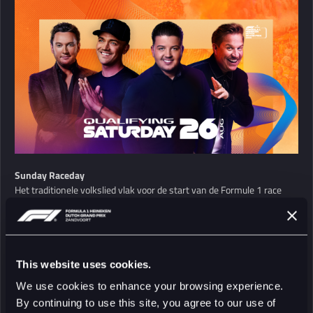
Sunday Raceday
Het traditionele volkslied vlak voor de start van de Formule 1 race
wordt vertolkt door niemand minder dan André Rieu en zijn Johann
Strauss Orkest. Dit moment wordt voorafgegaan door Pre Race
Show met DJ La Fuente. Rieu en zijn gehele orkest begeleiden eerder
op de dag ook muzikaal de Drivers’ Parade. Na de race gaat het
feestje nog even door in de Fanzone en zijn er optredens van Emma
This website uses cookies.
Heesters, Flemming, de DGP Band en DJ La Fuente.
We use cookies to enhance your browsing experience.
By continuing to use this site, you agree to our use of